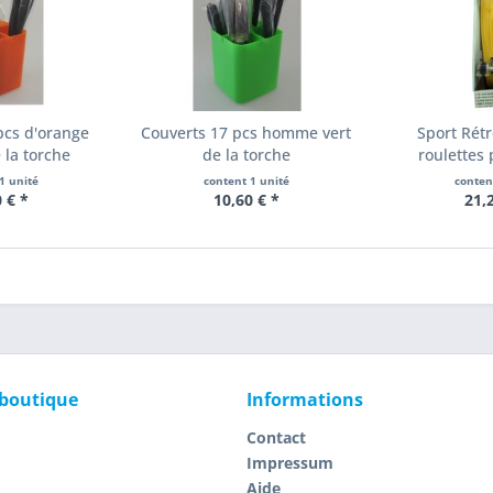
pcs d'orange
Couverts 17 pcs homme vert
Sport Rét
la torche
de la torche
roulettes
1 unité
content
1 unité
conte
 € *
10,60 € *
21,
 boutique
Informations
Contact
Impressum
Aide