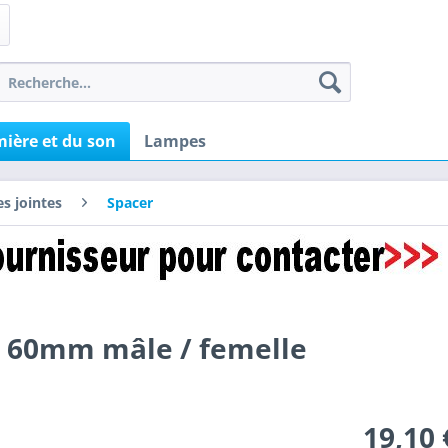
ière et du son
Lampes
es jointes
Spacer
 60mm mâle / femelle
19,10 