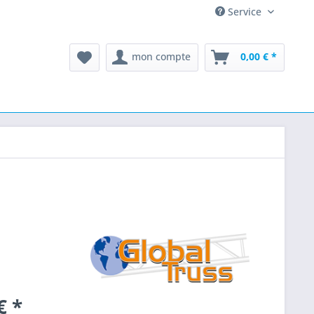
Service
mon compte
0,00 € *
€ *