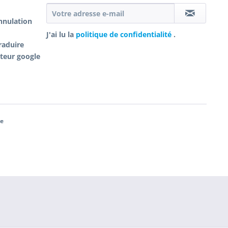
annulation
J'ai lu la
politique de confidentialité
.
raduire
cteur google
re