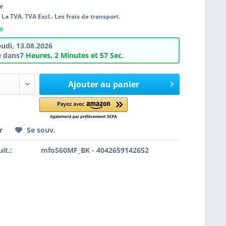
té
. La TVA. TVA Excl.. Les frais de transport.
e
eudi, 13.08.2026
 dans
7 Heures, 2 Minutes et 56 Sec
.
Ajouter au panier
r
Se souv.
it.:
mfoS60MF_BK - 4042659142652